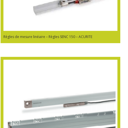
Règles de mesure linéaire – Règles SENC 150 – ACURITE