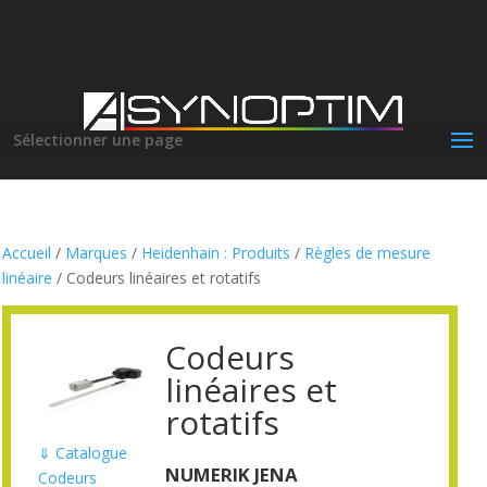
Sélectionner une page
Accueil
/
Marques
/
Heidenhain : Produits
/
Règles de mesure
linéaire
/ Codeurs linéaires et rotatifs
Codeurs
linéaires et
rotatifs
⇓
Catalogue
NUMERIK JENA
Codeurs