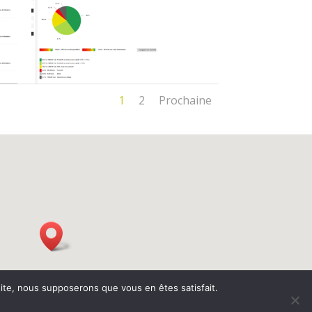
1
2
Prochaine
 site, nous supposerons que vous en êtes satisfait.