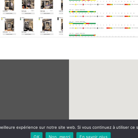
lité
–
Plan du site
–
eilleure expérience sur notre site web. Si vous continuez à utiliser ce
OK
Non, merci
En savoir plus