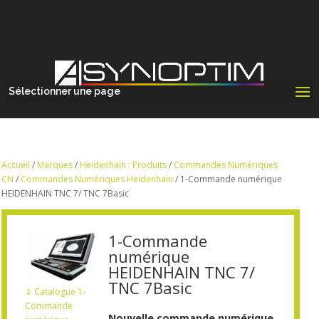
Sélectionner une page
Accueil
/
Marques
/
Heidenhain : Produits
/
Commandes Numériques
CN
/
Commandes Numériques Heidenhain
/ 1-Commande numérique
HEIDENHAIN TNC 7/ TNC 7Basic
1-Commande
numérique
HEIDENHAIN TNC 7/
TNC 7Basic
⇓
Catalogue 1-
Commande
Nouvelle commande numérique