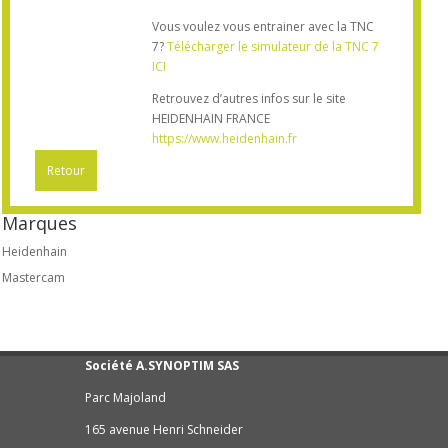
Vous voulez vous entrainer avec la TNC
7?
Télécharger le simulateur de la TNC 7
ICI
Retrouvez d’autres infos sur le site
HEIDENHAIN FRANCE
https://www.heidenhain.fr
Retour
Marques
Heidenhain
Mastercam
Société A.SYNOPTIM SAS
Parc Majoland
165 avenue Henri Schneider