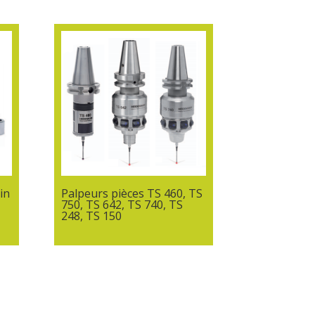
in
Palpeurs pièces TS 460, TS
750, TS 642, TS 740, TS
248, TS 150