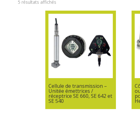
5 résultats affichés
Cellule de transmission –
Cô
Unitée émettrices /
ou
réceptrice SE 660, SE 642 et
po
SE 540
H