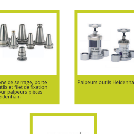
ne de serrage, porte
Palpeurs outils Heidenha
tils et filet de fixation
ur palpeurs pièces
eidenhain